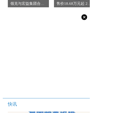
领克与宏益集团合作 “亚太战略”再启新程
售价18.68万元起 24款传祺GS8正式上市
快讯