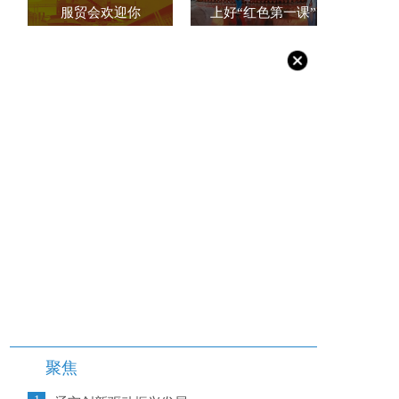
服贸会欢迎你
上好“红色第一课”
聚焦