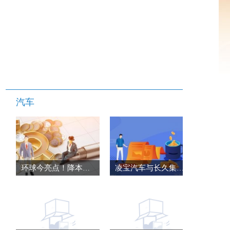
汽车
环球今亮点！降本增效利器 试驾混动五菱菱势黄金卡
凌宝汽车与长久集团长久数科事业部达成战略合作