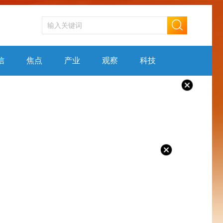
信
焦点
产业
观察
科技