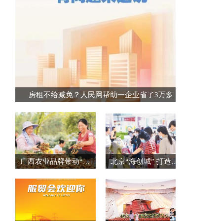
房租不给减免？人民网帮助一企业省了3万多
广西农业品牌带动“桂品出乡”
北京“海创城” 打造创新创业集聚区（创业资讯）