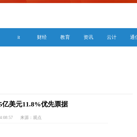
焦
it
财经
教育
资讯
云计
通
算
5亿美元11.8%优先票据
14:08:57
来源：观点