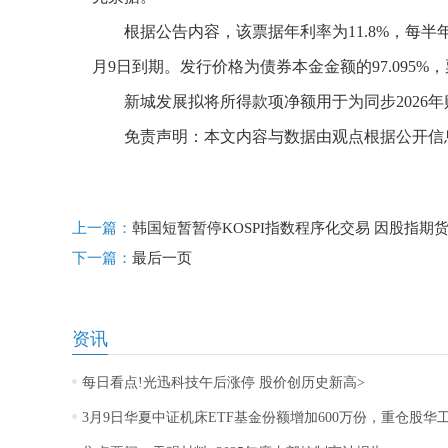
根据公告内容，该票据年利率为11.8%，每半年
月9日到期。发行价格为债券本金金额的97.095%
新城发展拟将所得款项净额用于为同步2026
免责声明：本文内容与数据由观点根据公开信
标签：
财经频道
财经资讯
上一篇：
韩国短暂暂停KOSPI指数程序化交易 因股指期货飙升
下一篇：
最后一页
资讯
每日看点!光迅科技午后涨停 股价创历史新高>
3月9日华夏中证机床ETF基金份额增加600万份，重仓股