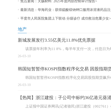
焦点要闻：天赐材料: 2025年度内部控制审计报告>
最新消息：华海药业：获得硫酸镁钠钾口服用浓溶液药品注
平度市人民医院集团上下联动 分级诊疗 成功救治危重少女>
地产
新城发展发行3.55亿美元11.8%优先票据
该票据年利率为11 8%，每半年支付一次，付息日为
26-03-10
韩国短暂暂停KOSPI指数程序化交易 因股指期货飙升
韩国短暂暂停KOSPI指数程序化交易因股指期货飙升6%触
26-03-10
【热闻】浙江建投：子公司中标约36亿港元葵
上证报中国证券网讯(记者骆民)浙江建投（00276