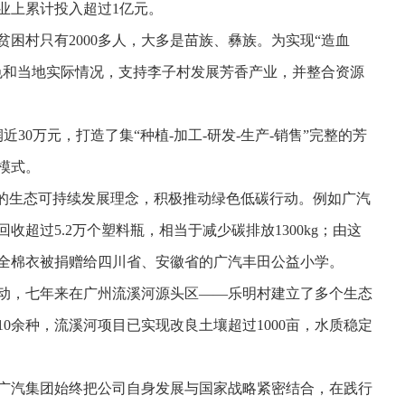
业上累计投入超过1亿元。
困村只有2000多人，大多是苗族、彝族。为实现“造血
色和当地实际情况，支持李子村发展芳香产业，并整合资源
润近30万元，打造了集“种植-加工-研发-生产-销售”完整的芳
模式。
”的生态可持续发展理念，积极推动绿色低碳行动。例如广汽
收超过5.2万个塑料瓶，相当于减少碳排放1300kg；由这
安全棉衣被捐赠给四川省、安徽省的广汽丰田公益小学。
行动，七年来在广州流溪河源头区——乐明村建立了多个生态
10余种，流溪河项目已实现改良土壤超过1000亩，水质稳定
广汽集团始终把公司自身发展与国家战略紧密结合，在践行