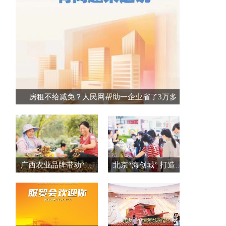
房租不给减免？人民网帮助一企业省了3万多
广西农业品牌带动“桂品出乡”
北京“海创城” 打造创新创业集聚区（创业资讯）