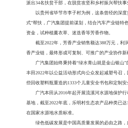
派出34名扶贫干部，在脱贫攻坚和乡村振兴帮扶事
以贵州省毕节市李子村为例，这条曾经的深度贫
式”帮扶，广汽集团提前谋划，结合汽车产业链特
资金，试种植薰衣草、迷迭香等芳香作物。
截至2022年，芳香产业销售额达388万元，利
香产业链，最终形成可复制、可推广的产业协作新
广汽集团始终秉持着“绿水青山就是金山银山
丰田2022年以公益活动形式向公众发起减塑号召，回
些回收塑料瓶重造的1333个儿童安全书包和定制
广汽本田从2016年起开展流溪河水源地保护
基地，截至2022年底，乐明村生态农产品种类已达
在国家水源地水质标准。
绿色低碳发展是中国高质量发展的必由之路，