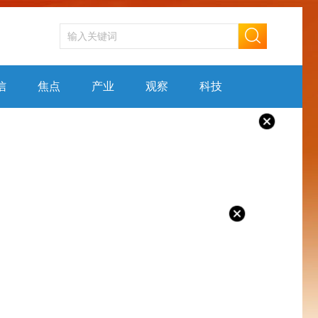
信
焦点
产业
观察
科技