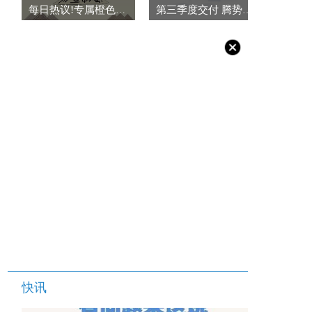
每日热议!专属橙色车身 福特探险者昆仑巅峰版5月29日上市
第三季度交付 腾势D9 DM-i将新增全新续航版本
快讯