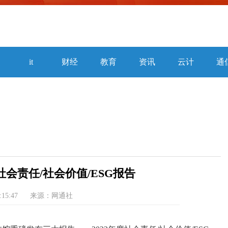
焦
it
财经
教育
资讯
云计
通
算
社会责任/社会价值/ESG报告
:15:47
来源：网通社