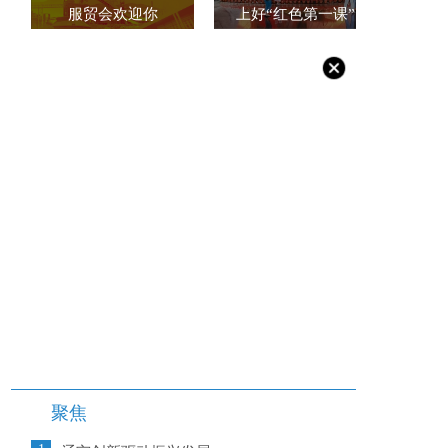
服贸会欢迎你
上好“红色第一课”
聚焦