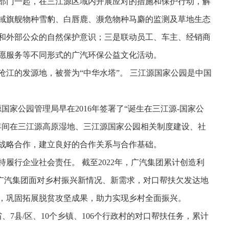
部门一起，在三江源区域内开展应对的措施和保护行动，解
域旗舰物种雪豹、白唇鹿、濒危物种马麝的监测及草地生态
和外部公众的自然保护意识；三是联动员工、车主、经销商
愿服务等不同形式的广汽环保公益文化活动。
江的发源地，被誉为“中华水塔”。 三江源国家公园是中国
国家公园管理局早在2016年签署了“诞生在三江源-国家公
19年间在三江源高原湿地、三江源国家公园相关制度建设、社
战略合作，建立良好的合作关系与合作基础。
履行企业社会责任。 截至2022年，广汽集团累计创造利
元。广汽集团面对乡村振兴新情况、新需求，对口帮扶欠发达地
，巩固拓展脱贫攻坚成果，助力实现乡村全面振兴。
7县/区、10个乡镇、106个行政村的对口帮扶任务，累计