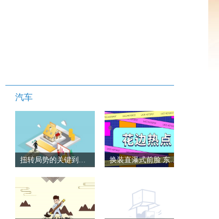
汽车
扭转局势的关键到来 奇骏超混电驱18.99万元起|当前速讯
换装直瀑式前脸 东风本田全新英仕派预告图发布-全球播资讯