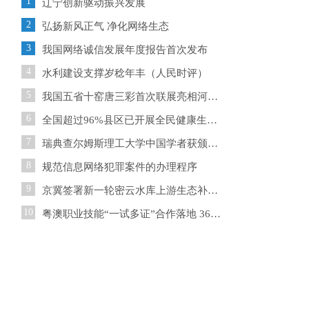
1
辽宁创新驱动振兴发展
2
弘扬新风正气 净化网络生态
3
我国网络诚信发展年度报告首次发布
4
水利建设支撑岁稔年丰（人民时评）
5
我国五省十窑唐三彩首次联展亮相河南郑州
6
全国超过96%县区已开展全民健康生活方式行动
7
瑞典查尔姆斯理工大学中国学者获颁国际食品“青年科学家
8
规范信息网络犯罪案件的办理程序
9
京冀签署新一轮密云水库上游生态补偿协议
10
粤澳职业技能“一试多证”合作落地 36人饮“头啖汤”