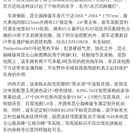
官方还给这种设计起了个响亮的名字，名为“冰刃式格栅灯”。
车身侧面，昆仑巅峰版车身尺寸达5066＊2004＊1797mm，最
大离地间隙223mm并拥有23°接近角、24°离去角。新车装配普利
司通全地形REVO3轮胎，拥有65％扁平比与AT花纹并匹配橙色点
缀的18英寸玄岩硬派轮毂。除了阿尔金橙配色外，新车还重新设
计带金属护板的底部包围，结合EXPLORER、长安福特、
Timberline4WD等处黑色字标，彰显硬核气质。除此之外，昆仑
巅峰版将昆仑山标图腾应用于两侧C柱、轮毂细节及座舱。底部
包围上，该车拥有两个可承载3吨负荷的橙色拖车钩，并且该包围
下方还带有金属挡板，可在野外非铺装路面驾驶时真正起到保护
车身的作用。
内饰方面，该座舱从阳光照耀的“黑水湖”中汲取灵感，使用流
沙米搭配墨玉黑撞色设计+橙色缝线。KING SIZE智慧座舱由多块
屏幕组成，27寸4K中控屏内置全新SYNC＋2.0智行互联系统、AI
智能语音、百度地图5.0等，并拥有昆仑巅峰版专属定制开机动
画。同时，该车还定制TIMBERLINE字标迎宾踏板，该字标发光
之时也被线条纹理环绕，据悉该纹理图案取自于海拔7649米的昆
仑山最高峰“公格尔峰”等高线；等高线标识不仅出现在踏板处，
车内座椅等位置同样随处可见。