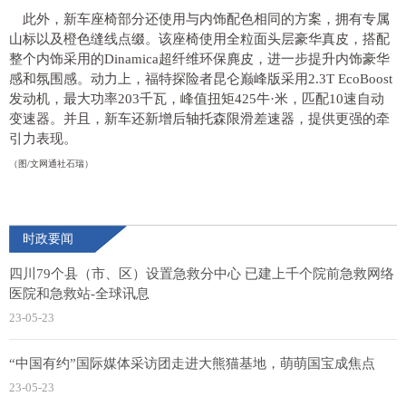
此外，新车座椅部分还使用与内饰配色相同的方案，拥有专属
山标以及橙色缝线点缀。该座椅使用全粒面头层豪华真皮，搭配
整个内饰采用的Dinamica超纤维环保麂皮，进一步提升内饰豪华
感和氛围感。动力上，福特探险者昆仑巅峰版采用2.3T EcoBoost
发动机，最大功率203千瓦，峰值扭矩425牛·米，匹配10速自动
变速器。并且，新车还新增后轴托森限滑差速器，提供更强的牵
引力表现。
（图/文网通社石瑞）
时政要闻
四川79个县（市、区）设置急救分中心 已建上千个院前急救网络
医院和急救站-全球讯息
23-05-23
“中国有约”国际媒体采访团走进大熊猫基地，萌萌国宝成焦点
23-05-23