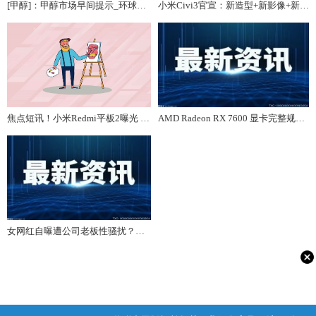
[甲醇]：甲醇市场早间提示_环球短讯
小米Civi3官宣：新造型+新影像+新性能，5月25日发布
焦点短讯！小米Redmi平板2曝光 1000多买旗舰！
AMD Radeon RX 7600 显卡完整规格曝光：165W 功耗、2625MHz 频率
女网红自曝遭公司老板性骚扰？法院判了！