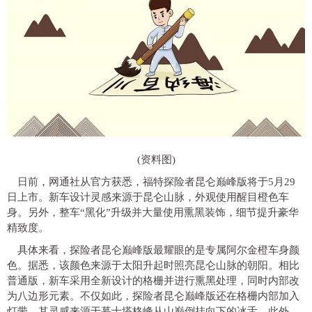
(资料图)
日前，网通社从官方获悉，福特探险者昆仑巅峰版将于5月29
日上市。新车设计灵感来源于昆仑山脉，外观使用醒目橙色车
身。另外，整车“黑化”升级并大量使用熏黑装饰，细节提升豪华
精致度。
具体来看，探险者昆仑巅峰版最耀眼的是专属阿尔金橙车身颜
色。据悉，该颜色来源于太阳升起时照亮昆仑山脉的朝阳。相比
普通版，新车采用全新设计的格栅并进行熏黑处理，同时内部改
为八边形元素。不仅如此，探险者昆仑巅峰版还在格栅内部加入
灯带，其灵感来源于慕士塔格峰从山巅倒挂向下的冰舌。此外，