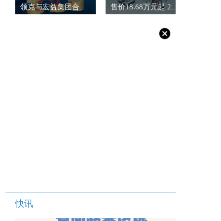
领克与宏益集团合作 “亚太战略”再启新程
售价18.68万元起 24款传祺GS8正式上市
快讯