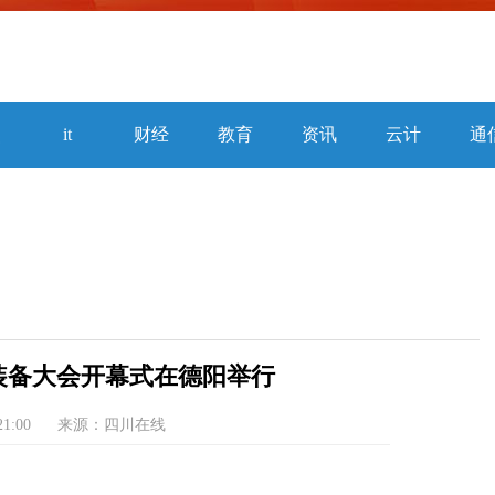
焦
it
财经
教育
资讯
云计
通
算
源装备大会开幕式在德阳举行
21:00
来源：四川在线