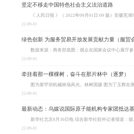
坚定不移走中国特色社会主义法治道路
《 人民日报 》（ 2022年09月01日 09 版
22-09-01
绿色创新 为服务贸易开放发展贡献力量（服
数据来源：商务部底图：观众在国家会议中心展厅参观
22-09-01
牵挂着那一棵棵树，奋斗在那片林中（逐梦）
图为塞罕坝机械林场风光。林树国摄 图为丁玉辉在
22-09-01
最新动态：乌媒说国际原子能机构专家团抵达
新华社北京8月30日电 综合新华社驻外记者报道：
22-09-01