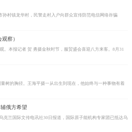
）安徽芜湖市孙村镇龙华村，民警走村入户向群众宣传防范电信网络诈骗
贸会观察）
。本报记者 贺 勇摄金秋时节，服贸盛会喜迎八方来客。8月31
测量树的胸径。王海平摄一从出生到现在，他始终与一种事物有着
基辅俄方希望
据乌克兰国际文传电讯社30日报道，国际原子能机构专家团已抵达乌