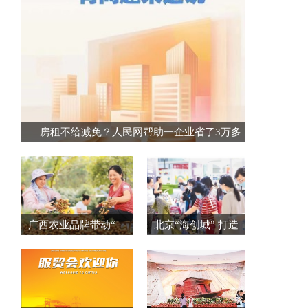
房租不给减免？人民网帮助一企业省了3万多
广西农业品牌带动“桂品出乡”
北京“海创城” 打造创新创业集聚区（创业资讯）