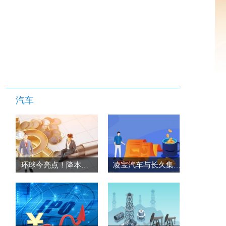
汽车
环球今亮点！降本增效利器 试驾混动五菱菱势黄金卡
凌宝汽车与长久集团长久数科事业部达成战略合作