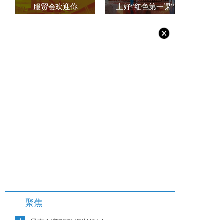
服贸会欢迎你
上好“红色第一课”
聚焦