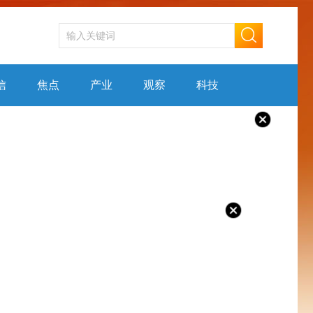
信
焦点
产业
观察
科技