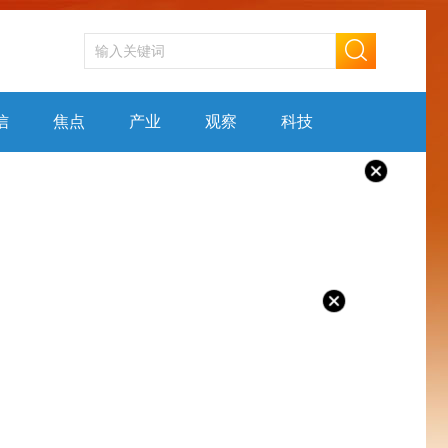
信
焦点
产业
观察
科技