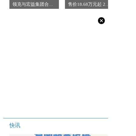
领克与宏益集团合作 “亚太战略”再启新程
售价18.68万元起 24款传祺GS8正式上市
快讯