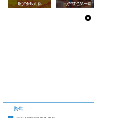
服贸会欢迎你
上好“红色第一课”
聚焦