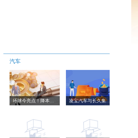
汽车
环球今亮点！降本增效利器 试驾混动五菱菱势黄金卡
凌宝汽车与长久集团长久数科事业部达成战略合作