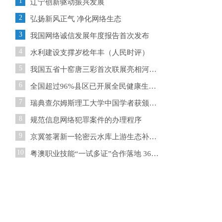
1
辽宁创新驱动振兴发展
2
弘扬新风正气 净化网络生态
3
我国网络诚信发展年度报告首次发布
4
水利建设支撑岁稔年丰（人民时评）
5
我国五省十窑唐三彩首次联展亮相河南郑州
6
全国超过96%县区已开展全民健康生活方式行动
7
瑞典查尔姆斯理工大学中国学者获颁国际食品“青年科学家
8
规范信息网络犯罪案件的办理程序
9
京冀签署新一轮密云水库上游生态补偿协议
10
粤澳职业技能“一试多证”合作落地 36人饮“头啖汤”