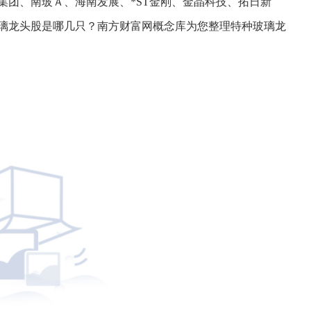
集团、南玻Ａ、海南发展、*ST金刚、金晶科技、拓日新
玻璃龙头股是哪几只？南方财富网概念库为您整理特种玻璃龙