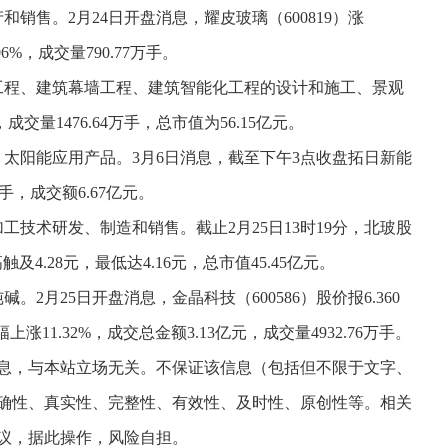
和销售。2月24日开盘消息，耀皮玻璃（600819）涨
06%，成交量790.77万手。
装修工程、建筑幕墙工程、建筑智能化工程的设计和施工、景观
交量1476.64万手，总市值为56.15亿元。
件、太阳能应用产品。3月6日消息，截至下午3点收盘拓日新能
6亿手，成交额6.67亿元。
加工技术研发、制造和销售。截止2月25日13时19分，北玻股
最高触及4.28元，最低达4.16元，总市值45.45亿元。
。2月25日开盘消息，金晶科技（600586）股价报6.360
上涨11.32%，成交总金额3.13亿元，成交量4932.76万手。
息，与本站立场无关。不保证该信息（包括但不限于文字、
确性、真实性、完整性、有效性、及时性、原创性等。相关
议，据此操作，风险自担。