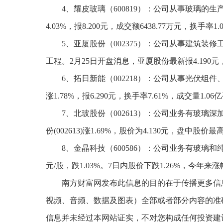
4、耀皮玻璃（600819）：公司从事玻璃的生产
4.03%，报8.200元，成交额6438.77万元，换手率1.
5、亚厦股份（002375）：公司从事建筑
工程。2月25日开盘消息，亚厦股份最新报4.190元，成
6、拓日新能（002218）：公司从事光伏组
涨1.78%，报6.290元，换手率7.61%，成交量1.0
7、北玻股份（002613）：公司业务有玻璃深
份(002613)涨1.69%，股价为4.130元，盘中股价
8、金晶科技（600586）：公司业务有玻璃和纯碱
元/股，跌1.03%。7日内股价下跌1.26%，今年来涨幅
南方财富网发布此信息的目的在于传播更多信
视频、音频、数据及图表）全部或者部分内容的准
信息并未经过本网站证实，不对您构成任何投资建