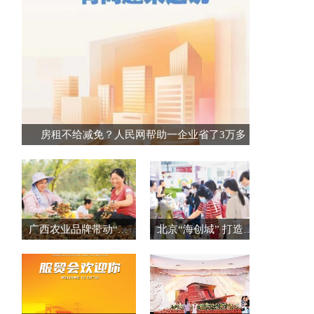
房租不给减免？人民网帮助一企业省了3万多
广西农业品牌带动“桂品出乡”
北京“海创城” 打造创新创业集聚区（创业资讯）