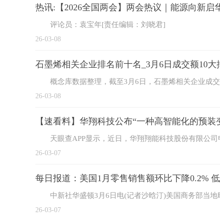
热讯:【2026全国两会】两会热议｜能源向新启
评论员：袁宝年[责任编辑：刘晓君]
26-03-08
石墨烯相关企业排名前十名_3月6日成交额10大
概念库数据整理，截至3月6日，石墨烯相关企业成
26-03-08
【速看料】华翔科技公布“一种高智能化的预装
天眼查APP显示，近日，华翔翔能科技股份有限公司
26-03-07
每日报道：美国1月零售销售额环比下降0.2% 
中新社华盛顿3月6日电(记者沙晗汀)美国商务部当地
26-03-07