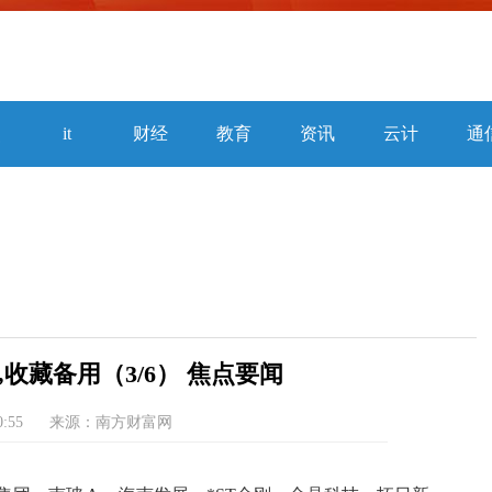
焦
it
财经
教育
资讯
云计
通
算
收藏备用（3/6） 焦点要闻
0:55
来源：南方财富网