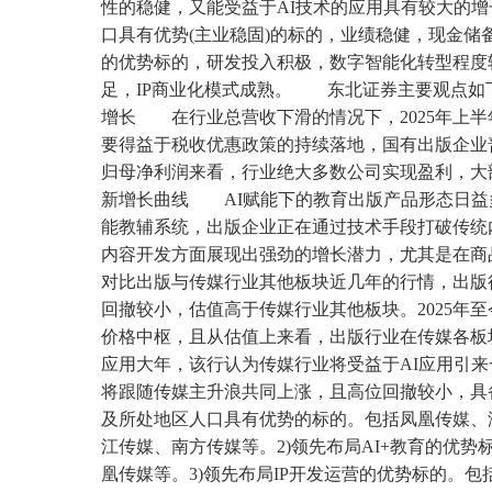
性的稳健，又能受益于AI技术的应用具有较大的增
口具有优势(主业稳固)的标的，业绩稳健，现金储备
的优势标的，研发投入积极，数字智能化转型程度较高
足，IP商业化模式成熟。 东北证券主要观点
增长 在行业总营收下滑的情况下，2025年上半年
要得益于税收优惠政策的持续落地，国有出版企业
归母净利润来看，行业绝大多数公司实现盈利，大
新增长曲线 AI赋能下的教育出版产品形态日益
能教辅系统，出版企业正在通过技术手段打破传统
内容开发方面展现出强劲的增长潜力，尤其是在
对比出版与传媒行业其他板块近几年的行情，出版
回撤较小，估值高于传媒行业其他板块。2025年
价格中枢，且从估值上来看，出版行业在传媒各板块
应用大年，该行认为传媒行业将受益于AI应用引
将跟随传媒主升浪共同上涨，且高位回撤较小，
及所处地区人口具有优势的标的。包括凤凰传媒、
江传媒、南方传媒等。2)领先布局AI+教育的优
凰传媒等。3)领先布局IP开发运营的优势标的。