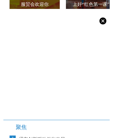
服贸会欢迎你
上好“红色第一课”
聚焦