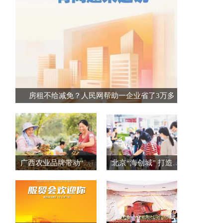
房租不给减免？人民网帮助一企业省了3万多
广西农业品牌带动“桂品出乡”
北京“海创城” 打造创新创业集聚区（创业资讯）