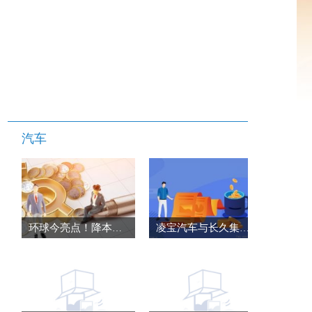
汽车
环球今亮点！降本增效利器 试驾混动五菱菱势黄金卡
凌宝汽车与长久集团长久数科事业部达成战略合作