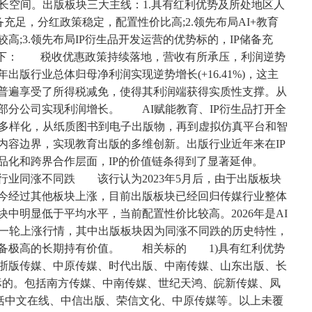
长空间。出版板块三大主线：1.具有红利优势及所处地区人
充足，分红政策稳定，配置性价比高;2.领先布局AI+教育
;3.领先布局IP衍生品开发运营的优势标的，IP储备充
如下： 税收优惠政策持续落地，营收有所承压，利润逆势
出版行业总体归母净利润实现逆势增长(+16.41%)，这主
普遍享受了所得税减免，使得其利润端获得实质性支撑。从
部分公司实现利润增长。 AI赋能教育、IP衍生品打开全
多样化，从纸质图书到电子出版物，再到虚拟仿真平台和智
内容边界，实现教育出版的多维创新。出版行业近年来在IP
商品化和跨界合作层面，IP的价值链条得到了显著延伸。
行业同涨不同跌 该行认为2023年5月后，由于出版板块
至今经过其他板块上涨，目前出版板块已经回归传媒行业整体
中明显低于平均水平，当前配置性价比较高。2026年是AI
来一轮上涨行情，其中出版板块因为同涨不同跌的历史特性，
具备极高的长期持有价值。 相关标的 1)具有红利优势
浙版传媒、中原传媒、时代出版、中南传媒、山东出版、长
势标的。包括南方传媒、中南传媒、世纪天鸿、皖新传媒、凤
包括中文在线、中信出版、荣信文化、中原传媒等。以上未覆