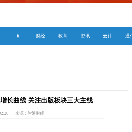
焦
it
财经
教育
资讯
云计
通
算
新增长曲线 关注出版板块三大主线
02:26
来源：智通财经