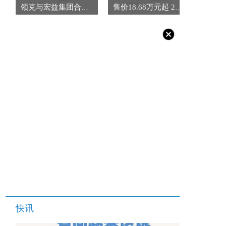
领克与宏益集团合作 “亚太战略”再启新程
售价18.68万元起 24款传祺GS8正式上市
快讯