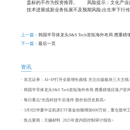
盖标的不作为投资推荐。 风险提示：文化产业政
技术进展或新业务拓展不及预期风险;出生率下行
标签：
政策
传媒行业
行情
估值
行情
价值
中
上一篇：
韩国半导体龙头S&S Tech首拓海外布局 携重
下一篇：
最后一页
资讯
东北证券：AI+IP打开全新增长曲线 关注出版板块三大主线
韩国半导体龙头S&S Tech首拓海外布局 携重磅项目落户苏
每日看点!光迅科技午后涨停 股价创历史新高>
3月9日华夏中证机床ETF基金份额增加600万份，重仓股
焦点要闻：天赐材料: 2025年度内部控制审计报告>