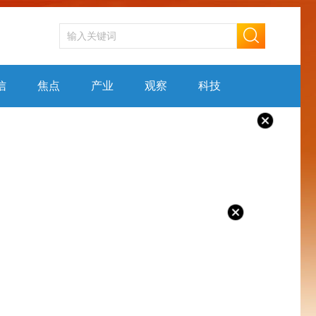
信
焦点
产业
观察
科技