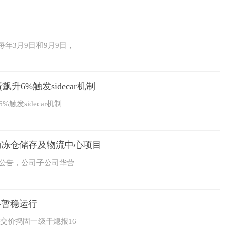
每年3月9日和9月9日，
6%触发sidecar机制
发sidecar机制
涌冻仓储存及物流中心项目
1）公告，公司子公司华营
格暂稳运行
交价捣固一级干熄报16