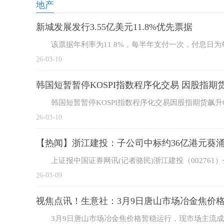
地产
新城发展发行3.55亿美元11.8%优先票据
该票据年利率为11 8%，每半年支付一次，付息日为
26-03-10
韩国短暂暂停KOSPI指数程序化交易 因股指期货飙升
韩国短暂暂停KOSPI指数程序化交易因股指期货飙升6%触
26-03-10
【热闻】浙江建投：子公司中标约36亿港元葵
上证报中国证券网讯(记者骆民)浙江建投（00276
26-03-09
视焦点讯！生意社：3月9日唐山市场冶金焦价
3月9日唐山市场冶金焦价格暂稳运行，现市场主流成